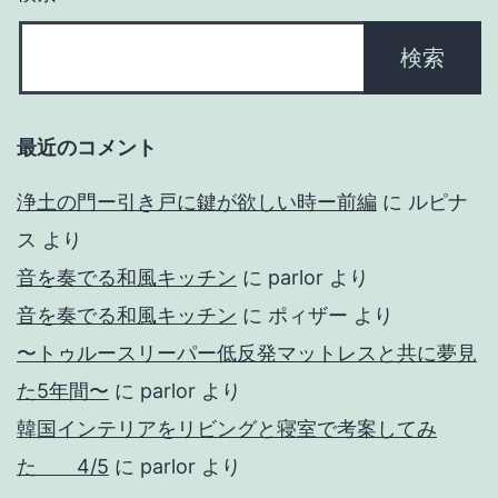
最近のコメント
浄土の門ー引き戸に鍵が欲しい時ー前編
に
ルピナ
ス
より
音を奏でる和風キッチン
に
parlor
より
音を奏でる和風キッチン
に
ポィザー
より
〜トゥルースリーパー低反発マットレスと共に夢見
た5年間〜
に
parlor
より
韓国インテリアをリビングと寝室で考案してみ
た 4/5
に
parlor
より