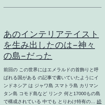
テ
リ
ア
を
あのインテリアテイスト
作
を生み出したのは−神々
る
の島−だった
の
だ
前回の この世界にはエメラルドの首飾りと呼
っ
ばれる国がある の記事で書いていたようにイ
て
ンドネシア は ジャワ島 スマトラ島 カリマン
自
タン島 コモド島など リンク 何と17000もの島
由
で構成されている 中でも とりわけ特有の…
続
だ