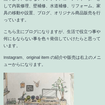
み
して内装修理、壁補修、水道補修、リフォーム、家
出
具の移動や設置、ブログ、オリジナル商品販売を行
し
っています。
た
こちら主にブログになりますが、生活で役立つ事や
の
何にもならない事を色々発信していけたらと思って
は
います。
−神々
Instagram、original item の紹介や販売は右上のメニ
の
ューからになります。
島
−だ
っ
た