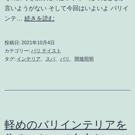
言いようがない そして今回はいよいよ バリイ
バ
ンテ…
続きを読む
リ
イ
投稿日:
2021年10月4日
ン
カテゴリー:
バリ テイスト
テ
タグ:
インテリア
、
スパ
、
バリ
、
間接照明
リ
ア
そ
れ
は
明
軽めのバリインテリアを
か