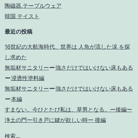
陶磁器.テーブルウェア
韓国 テイスト
最近の投稿
16世紀の大航海時代、世界は 人魚が流した涙 を探
し求めた
無垢材サニタリー
強さだけではいけない床もある
浸透性塗料編
無垢材サニタリー
強さだけではいけない床もある
本編
すまない。今ひとたび私は、草男となる。ー後編ー
浄土の門ー引き戸に鍵が欲しい時ー 後編
検索…