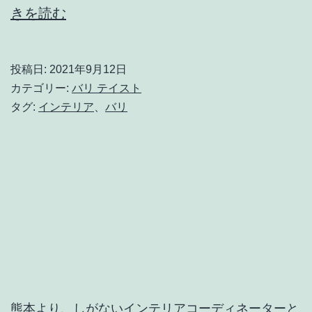
あ
きを読む
の
イ
投稿日:
2021年9月12日
ン
カテゴリー:
バリ テイスト
テ
タグ:
インテリア
、
バリ
リ
ア
テ
イ
ス
ト
を
生
熊本より、しがないインテリアコーディネーターと