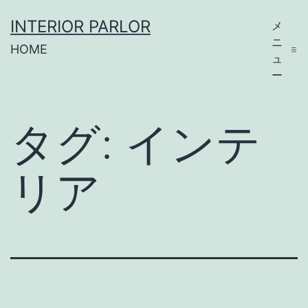
コ
INTERIOR PARLOR
メ
ン
ニ
HOME
テ
ュ
ー
ン
ツ
タグ:
インテ
へ
ス
リア
キ
ッ
プ