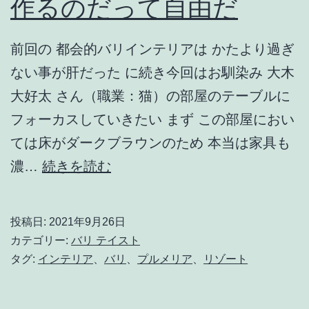
作るのだって自由だ
り
を
前回の 都会的バリインテリアは かたより過ぎ
楽
ない事が肝だった に続き今回はお馴染み 大木
し
大好太 さん（職業：猫）の部屋のテーブルに
む
フォーカスしていきたい まず この部屋におい
と
ては床がダークブラウンのため 本当は家具も
い
軽
濃…
続きを読む
う
め
こ
の
投稿日:
2021年9月26日
と
バ
カテゴリー:
バリ テイスト
リ
タグ:
インテリア
、
バリ
、
プルメリア
、
リゾート
イ
ン