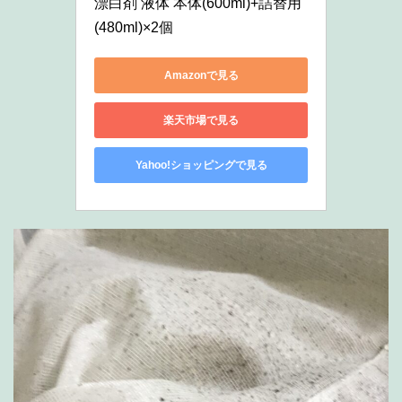
漂白剤 液体 本体(600ml)+詰替用
(480ml)×2個
Amazonで見る
楽天市場で見る
Yahoo!ショッピングで見る