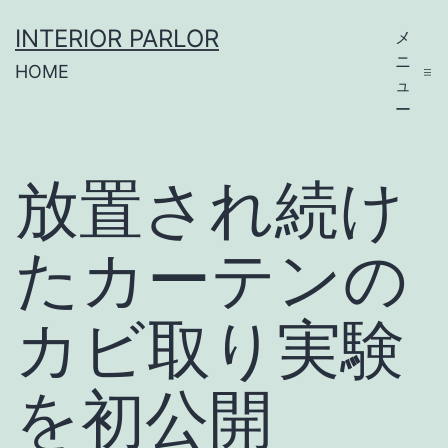
コ
INTERIOR PARLOR
メ
ン
ニ
HOME
テ
ュ
ー
ン
ツ
放置され続け
へ
ス
たカーテンの
キ
ッ
カビ取り実験
プ
を初公開