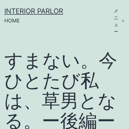
コ
INTERIOR PARLOR
メ
ン
ニ
HOME
テ
ュ
ー
ン
ツ
すまない。今
へ
ス
ひとたび私
キ
ッ
は、草男とな
プ
る。ー後編ー