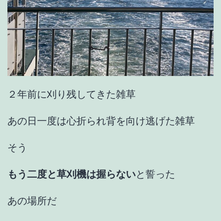
２年前に刈り残してきた雑草
あの日一度は心折られ背を向け逃げた雑草
そう
もう二度と草刈機は握らない
と誓った
あの場所だ